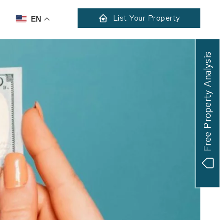
List Your Property
EN
Free Property Analysis