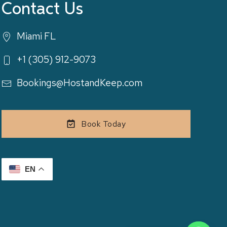
Contact Us
Miami FL
+1 (305) 912-9073
Bookings@HostandKeep.com
Book Today
EN