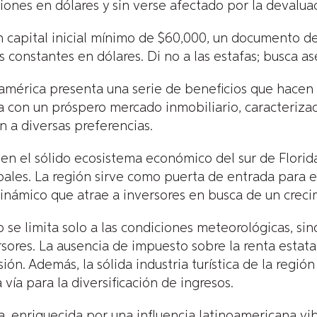
ones en dólares y sin verse afectado por la devalua
capital inicial mínimo de $60,000, un documento de 
s constantes en dólares. Di no a las estafas; busca 
udamérica presenta una serie de beneficios que hacen
a con un próspero mercado inmobiliario, caracteriza
 a diversas preferencias.
 en el sólido ecosistema económico del sur de Florida
ales. La región sirve como puerta de entrada para el
námico que atrae a inversores en busca de un crecim
no se limita solo a las condiciones meteorológicas, 
rsores. La ausencia de impuesto sobre la renta estatal
ión. Además, la sólida industria turística de la reg
 vía para la diversificación de ingresos.
da, enriquecida por una influencia latinoamericana vi